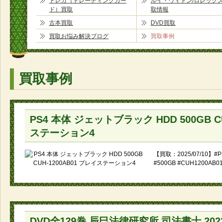
トレカ（トレーディングカー
ルイ・ヴィトン/ロレック
ド）買取
取情報
古本買取
DVD買取
買取お悩み解決ブログ
買取事例
買取事例
PS4 本体 ジェットブラック HDD 500GB CU
ステーション4
【買取：2025/07/10】
#500GB #CUH1200
DVD全129巻 辰巳法律研究所 司法書士 20