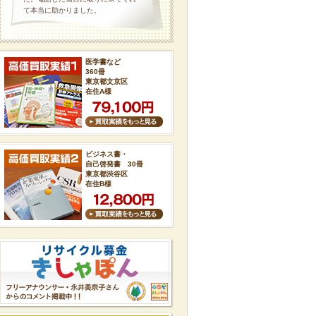
て本当に助かりました。
医学書など
360冊
東京都文京区
在住A様
ビジネス書・
自己啓発書 30冊
東京都渋谷区
在住B様