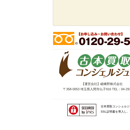
【運営会社】嵯峨野株式会社
〒358-0053 埼玉県入間市仏子916 TEL：04-293
古本買取コンシェルジ
SSL証明書を導入し