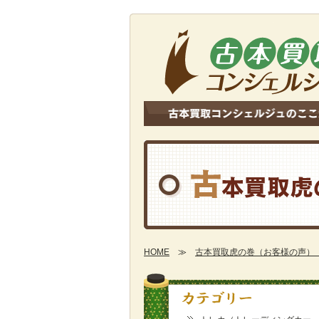
HOME
≫
古本買取虎の巻（お客様の声）