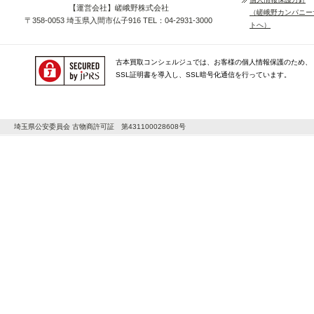
【運営会社】嵯峨野株式会社
（嵯峨野カンパニー
〒358-0053 埼玉県入間市仏子916 TEL：04-2931-3000
トへ）
古本買取コンシェルジュでは、お客様の個人情報保護のため、
SSL証明書を導入し、SSL暗号化通信を行っています。
埼玉県公安委員会 古物商許可証 第431100028608号