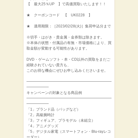
【 最大25％UP 】で高価買取いたします！！
★ クーポンコード 【 UK0228 】
★ 適用期限：［2023/02/28(火)］集荷申込分まで
※切手・はがき・貴金属・金券類は除きます。
※本体の状態・付属品の有無・市場価格により、買
取金額が変動する可能性があります。
DVD・ゲームソフト・本・CD以外の買取をまだご
経験されていない貴方も、
このお得な機会にぜひお申し込みくださいませ。
━━━━━━━━━━━━━━━━━━━━━━━
━━━━━━
キャンペーンの対象となる商品例
━━━━━━━━━━━━━━━━━━━━━━━
━━━━━━
「1」ブランド品（バッグなど）
「2」高級腕時計
「3」フィギュア、プラモデル（未組立）
「4」アニメグッズ
「5」デジタル家電（スマートフォン・Blu-rayレコ
ーダー）