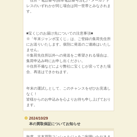
住所・電話番号(携帯電話番号含む)・メールアド
レスのいずれかが同じ場合は同一世帯とみなされま
す。
■宝くじのお届け先についての注意事項■
※「年末ジャンボ宝くじ」は、ご登録の集荷先住所
にお送りいたします。個別に発送のご連絡はいたし
ません。
※集荷先住所以外への発送をご希望される場合は、
集荷申込み時にお申し出ください。
※住所不備などにより弊社に宝くじが戻ってきた場
合、再送はできかねます。
年末の運試しとして、このチャンスをぜひお見逃し
なく！
皆様からのお申込みを心よりお待ち申し上げており
ます。
2024/10/29
本の買取保証についてお知らせ
毎度、古本買取コンシェルジュをご利用いただきま