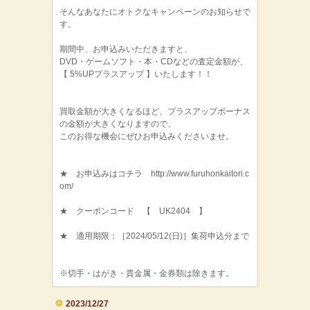
そんなあなたにオトクなキャンペーンのお知らせで
す。
期間中、お申込みいただきますと、
DVD・ゲームソフト・本・CDなどの査定金額が、
【 5%UPプラスアップ 】いたします！！
買取金額が大きくなるほど、プラスアップボーナス
の金額が大きくなりますので、
このお得な機会にぜひお申込みくださいませ。
★ お申込みはコチラ http://www.furuhonkaitori.c
om/
★ クーポンコード 【 UK2404 】
★ 適用期限：［2024/05/12(日)］集荷申込分まで
※切手・はがき・貴金属・金券類は除きます。
2023/12/27