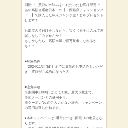
期間中、買取の申込みをいただいたお客様限定で、
あの高額当選者日本一の【 西銀座チャンスセンタ
ー 】で購入した年末ジャンボ宝くじをプレゼント
します！
お部屋の片付けをしながら、宝くじを手に入れて運
試しをしてみませんか？
もしかしたら、高額当選で億万長者になれるか
も！？
■対象条件
［2024/11/24(日)］までに集荷のお申込みをいただ
き、買取がご成約になった方
■注意事項
※期間中2,000円ごとに１枚、最大５枚まで。
※他クーポンとの併用不可。
※クーポンNo.のご入力がない場合、キャンペーン
の適用は致しかねます。
●本キャンペーンは1世帯につき1回限りの進呈とな
ります。