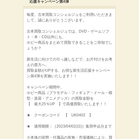
応援キャンペーン第4弾
毎度、古本買取コンシェルジュをご利用いただきま
して、誠にありがとうございます。
古本買取コンシェルジュでは、DVD・ゲームソフ
ト・本・CD以外にも、
ホビー商品をまとめて買取できることをご存知でし
ょうか？
新生活に向けての引っ越しなどで、お片付けをお考
えの貴方へ、
買取金額がUPする、お得な新生活応援キャンペー
ン第4弾を実施いたします！！
キャンペーン期間中、
ホビー商品（プラモデル・フィギュア・ドール・模
型・楽器・アニメグッズ）の買取金額を
【 最大25％UP 】で高価買取いたします！！
★ クーポンコード 【 UK0402 】
★ 適用期限：［2023/04/02(日)］集荷申込分まで
※本体の状態・付属品の有無・市場価格により、買