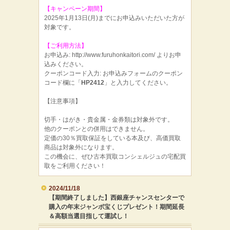
【キャンペーン期間】
2025年1月13日(月)までにお申込みいただいた方が
対象です。
【ご利用方法】
お申込み: http://www.furuhonkaitori.com/ よりお申
込みください。
クーポンコード入力: お申込みフォームのクーポン
コード欄に「
HP2412
」と入力してください。
【注意事項】
切手・はがき・貴金属・金券類は対象外です。
他のクーポンとの併用はできません。
定価の30％買取保証をしている本及び、高価買取
商品は対象外になります。
この機会に、ぜひ古本買取コンシェルジュの宅配買
取をご利用ください！
2024/11/18
【期間終了しました】西銀座チャンスセンターで
購入の年末ジャンボ宝くじプレゼント！期間延長
＆高額当選目指して運試し！