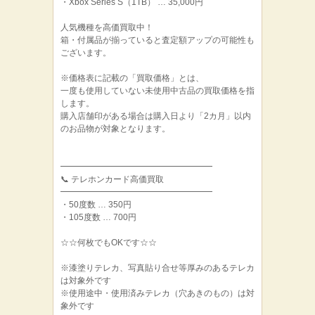
・Xbox Series S（1TB） … 35,000円
人気機種を高価買取中！
箱・付属品が揃っていると査定額アップの可能性も
ございます。
※価格表に記載の「買取価格」とは、
一度も使用していない未使用中古品の買取価格を指
します。
購入店舗印がある場合は購入日より「2カ月」以内
のお品物が対象となります。
━━━━━━━━━━━━━━━━━━
📞 テレホンカード高価買取
━━━━━━━━━━━━━━━━━━
・50度数 … 350円
・105度数 … 700円
☆☆何枚でもOKです☆☆
※漆塗りテレカ、写真貼り合せ等厚みのあるテレカ
は対象外です
※使用途中・使用済みテレカ（穴あきのもの）は対
象外です