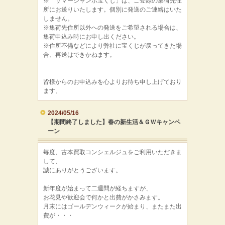
※「サマージャンボ宝くじ」は、ご登録の集荷先住
所にお送りいたします。個別に発送のご連絡はいた
しません。
※集荷先住所以外への発送をご希望される場合は、
集荷申込み時にお申し出ください。
※住所不備などにより弊社に宝くじが戻ってきた場
合、再送はできかねます。
皆様からのお申込みを心よりお待ち申し上げており
ます。
2024/05/16
【期間終了しました】春の新生活＆ＧＷキャンペ
ーン
毎度、古本買取コンシェルジュをご利用いただきま
して、
誠にありがとうございます。
新年度が始まって二週間が経ちますが、
お花見や歓迎会で何かと出費がかさみます。
月末にはゴールデンウィークが始まり、またまた出
費が・・・