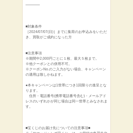
━━━━
■対象条件
［2024/07/07(日)］までに集荷のお申込みをいただ
き、買取がご成約になった方
■注意事項
※期間中2,000円ごとに１枚、最大５枚まで。
※他クーポンとの併用不可。
※クーポンNo.のご入力がない場合、キャンペーン
の適用は致しかねます。
●本キャンペーンは1世帯につき1回限りの進呈とな
ります。
住所・電話番号(携帯電話番号含む)・メールアド
レスのいずれかが同じ場合は同一世帯とみなされま
す。
■宝くじのお届け先についての注意事項■