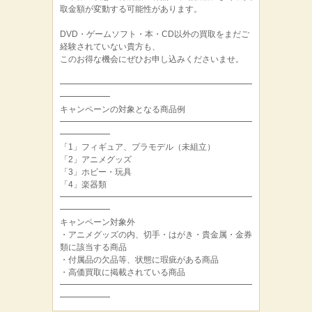
取金額が変動する可能性があります。
DVD・ゲームソフト・本・CD以外の買取をまだご
経験されていない貴方も、
このお得な機会にぜひお申し込みくださいませ。
━━━━━━━━━━━━━━━━━━━━━━━
━━━━━━
キャンペーンの対象となる商品例
━━━━━━━━━━━━━━━━━━━━━━━
━━━━━━
「1」フィギュア、プラモデル（未組立）
「2」アニメグッズ
「3」ホビー・玩具
「4」楽器類
━━━━━━━━━━━━━━━━━━━━━━━
━━━━━━
キャンペーン対象外
・アニメグッズの内、切手・はがき・貴金属・金券
類に該当する商品
・付属品の欠品等、状態に瑕疵がある商品
・高価買取に掲載されている商品
━━━━━━━━━━━━━━━━━━━━━━━
━━━━━━