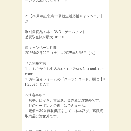
ーンを実施いたします！ ✨
🎉【20周年記念第一弾 新生活応援キャンペーン】
🎉
📚対象商品：本・DVD・ゲームソフト
💰買取金額が最大10%UP！
📅キャンペーン期間
2025年2月22日（土）～2025年5月6日（火）
📌ご利用方法
1. こちらからお申込み 👉http://www.furuhonkaitori.
com/
2. お申込みフォームの「クーポンコード」欄に【H
P2503】を入力
⚠️注意事項⚠️
・切手、はがき、貴金属、金券類は対象外です。
・他のクーポンとの併用はできません。
・定価の30％買取保証をしている本及び、高価買
取商品は対象外です。