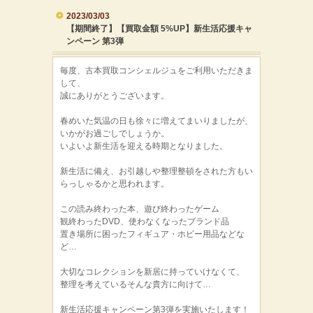
2023/03/03
【期間終了】【買取金額 5%UP】新生活応援キャ
ンペーン 第3弾
毎度、古本買取コンシェルジュをご利用いただきま
して、
誠にありがとうございます。
春めいた気温の日も徐々に増えてまいりましたが、
いかがお過ごしでしょうか。
いよいよ新生活を迎える時期となりました。
新生活に備え、お引越しや整理整頓をされた方もい
らっしゃるかと思われます。
この読み終わった本、遊び終わったゲーム
観終わったDVD、使わなくなったブランド品
置き場所に困ったフィギュア・ホビー用品などな
ど…
大切なコレクションを新居に持っていけなくて、
整理を考えているそんな貴方に向けて…
新生活応援キャンペーン第3弾を実施いたします！