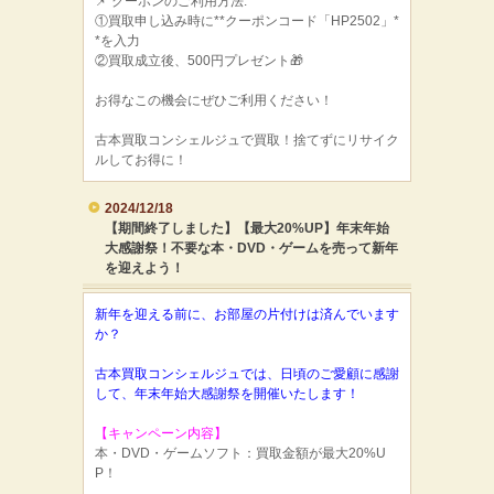
📌 クーポンのご利用方法:
①買取申し込み時に**クーポンコード「HP2502」*
*を入力
②買取成立後、500円プレゼント🎁
お得なこの機会にぜひご利用ください！
古本買取コンシェルジュで買取！捨てずにリサイク
ルしてお得に！
2024/12/18
【期間終了しました】【最大20%UP】年末年始
大感謝祭！不要な本・DVD・ゲームを売って新年
を迎えよう！
新年を迎える前に、お部屋の片付けは済んでいます
か？
古本買取コンシェルジュでは、日頃のご愛顧に感謝
して、年末年始大感謝祭を開催いたします！
【キャンペーン内容】
本・DVD・ゲームソフト：買取金額が最大20%U
P！