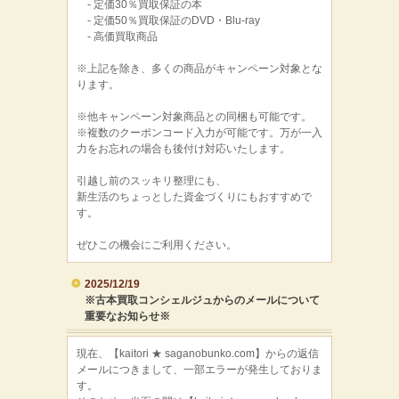
‐ 定価30％買取保証の本
‐ 定価50％買取保証のDVD・Blu-ray
‐ 高価買取商品
※上記を除き、多くの商品がキャンペーン対象とな
ります。
※他キャンペーン対象商品との同梱も可能です。
※複数のクーポンコード入力が可能です。万が一入
力をお忘れの場合も後付け対応いたします。
引越し前のスッキリ整理にも、
新生活のちょっとした資金づくりにもおすすめで
す。
ぜひこの機会にご利用ください。
2025/12/19
※古本買取コンシェルジュからのメールについて
重要なお知らせ※
現在、【kaitori ★ saganobunko.com】からの返信
メールにつきまして、一部エラーが発生しておりま
す。