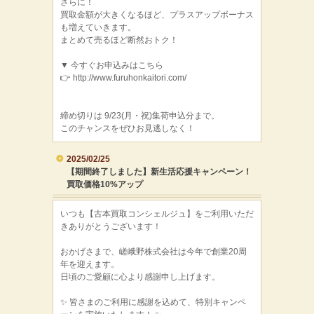
さらに！
買取金額が大きくなるほど、プラスアップボーナス
も増えていきます。
まとめて売るほど断然おトク！
▼ 今すぐお申込みはこちら
👉 http://www.furuhonkaitori.com/
締め切りは 9/23(月・祝)集荷申込分まで。
このチャンスをぜひお見逃しなく！
2025/02/25
【期間終了しました】新生活応援キャンペーン！
買取価格10%アップ
いつも【古本買取コンシェルジュ】をご利用いただ
きありがとうございます！
おかげさまで、嵯峨野株式会社は今年で創業20周
年を迎えます。
日頃のご愛顧に心より感謝申し上げます。
✨ 皆さまのご利用に感謝を込めて、特別キャンペ