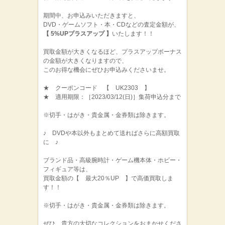
期間中、お申込みいただきますと、
DVD・ゲームソフト・本・CDなどの査定金額が、
【 5%UPプラスアップ 】
いたします！！
買取金額が大きくなるほど、プラスアップボーナス
の金額が大きくなりますので、
このお得な機会にぜひお申込みくださいませ。
★ クーポンコード 【 UK2303 】
★ 適用期限：［2023/03/12(日)］集荷申込分まで
※切手・はがき・貴金属・金券類は除きます。
♪ DVDや本以外もまとめて送ればさらに高額買取
に ♪
ブランド品・高級腕時計・ゲーム機本体・ホビー・
フィギュア等は、
買取金額の【 最大20％UP 】で高価買取しま
す！！
※切手・はがき・貴金属・金券類は除きます。
ぜひ、貴方の大切なコレクションをおまかせくださ