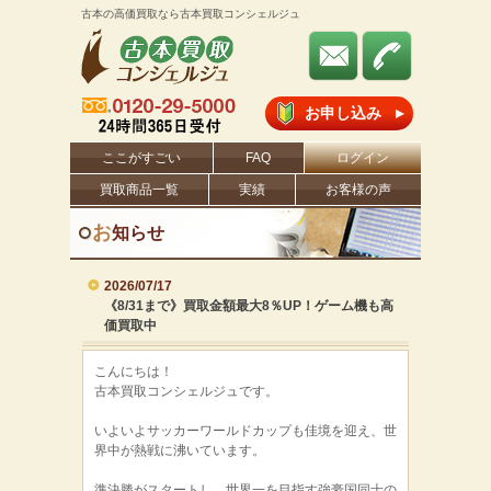
古本の高価買取なら古本買取コンシェルジュ
お申し込み
ここがすごい
FAQ
ログイン
買取商品一覧
実績
お客様の声
お
知らせ
2026/07/17
《8/31まで》買取金額最大8％UP！ゲーム機も高
価買取中
こんにちは！
古本買取コンシェルジュです。
いよいよサッカーワールドカップも佳境を迎え、世
界中が熱戦に沸いています。
準決勝がスタートし、世界一を目指す強豪国同士の