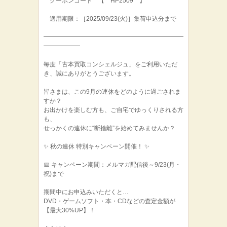
クーポンコード 【 HP2509 】
適用期限：［2025/09/23(火)］集荷申込分まで
━━━━━━━━━━━━━━━━━━━━━━━
━━━━━━
毎度「古本買取コンシェルジュ」をご利用いただ
き、誠にありがとうございます。
皆さまは、この9月の連休をどのように過ごされま
すか？
お出かけを楽しむ方も、ご自宅でゆっくりされる方
も、
せっかくの連休に“断捨離”を始めてみませんか？
✨ 秋の連休 特別キャンペーン開催！ ✨
📅 キャンペーン期間：メルマガ配信後～9/23(月・
祝)まで
期間中にお申込みいただくと…
DVD・ゲームソフト・本・CDなどの査定金額が
【最大30%UP】！