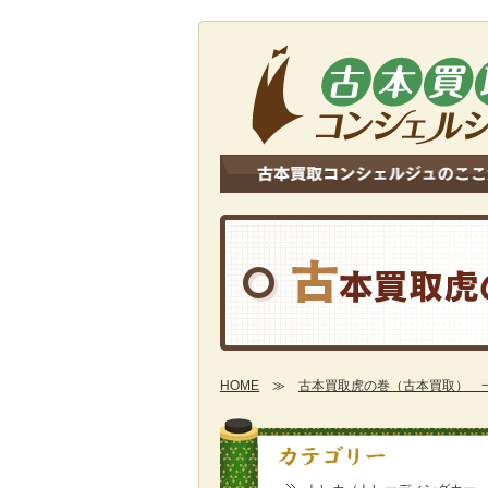
HOME
≫
古本買取虎の巻（古本買取） 