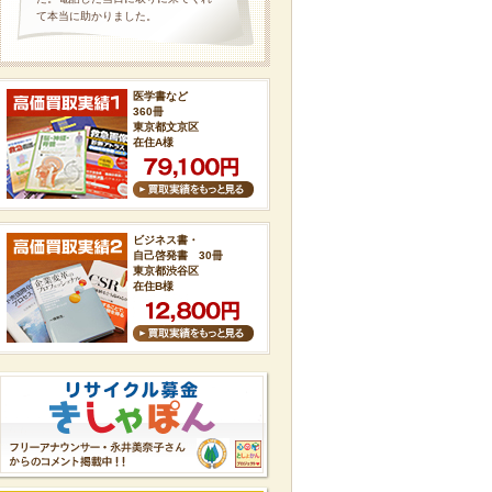
て本当に助かりました。
医学書など
360冊
東京都文京区
在住A様
ビジネス書・
自己啓発書 30冊
東京都渋谷区
在住B様