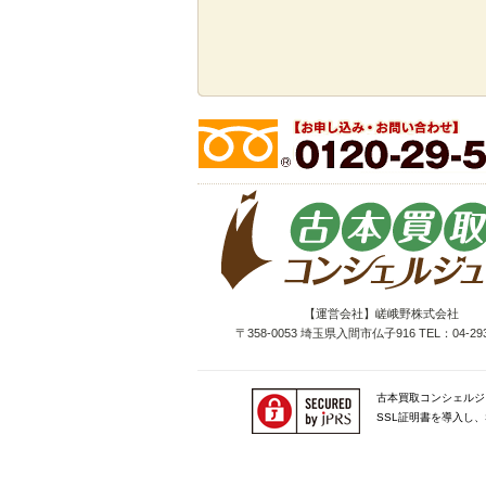
【運営会社】嵯峨野株式会社
〒358-0053 埼玉県入間市仏子916 TEL：04-293
古本買取コンシェルジ
SSL証明書を導入し